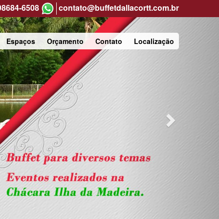
Next
 98684-6508
contato@buffetdallacortt.com.br
Espaços
Orçamento
Contato
Localização