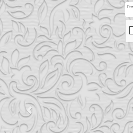
Previous
Servem uma ótima refeição