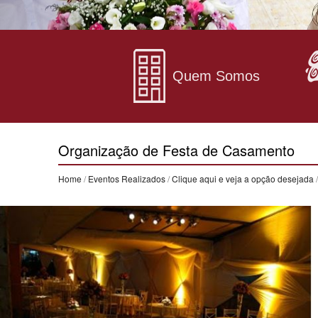
Quem Somos
Organização de Festa de Casamento
Home
/
Eventos Realizados
/
Clique aqui e veja a opção desejada