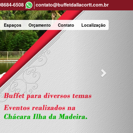
Next
 98684-6508
contato@buffetdallacortt.com.br
Espaços
Orçamento
Contato
Localização